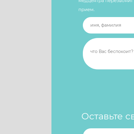
медцентра перезвонит 
прием.
Оставьте с