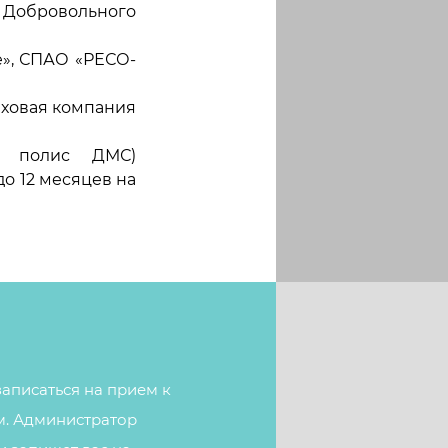
Добровольного
е», СПАО «РЕСО-
аховая компания
х полис ДМС)
о 12 месяцев на
аписаться на прием к
м. Администратор