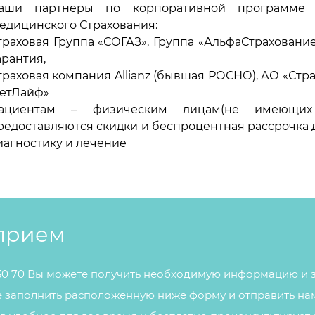
аши партнеры по корпоративной программе 
едицинского Страхования:
траховая Группа «СОГАЗ», Группа «АльфаСтраховани
арантия,
траховая компания Allianz (бывшая РОСНО), АО «Стр
етЛайф»
ациентам – физическим лицам(не имеющи
редоставляются скидки и беспроцентная рассрочка д
иагностику и лечение
 прием
 30 70 Вы можете получить необходимую информацию и з
е заполнить расположенную ниже форму и отправить на