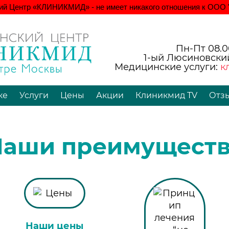
ий Центр «КЛИНИКМИД» - не имеет никакого отношения к ООО 
Пн-Пт 08.00
1-ый Люсиновский
Медицинские услуги:
к
ке
Услуги
Цены
Акции
Клиникмид TV
Отз
Наши преимуществ
Наши цены