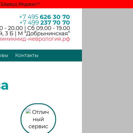
"Шервуд Медикал"!
+7 495
626 30 70
+7 499
237 70 70
 - 20.00 | Сб 09.00 - 19.00
, 3 Б | М “Добрынинская”
линикмид-неврология.рф
ывы
Контакты
а