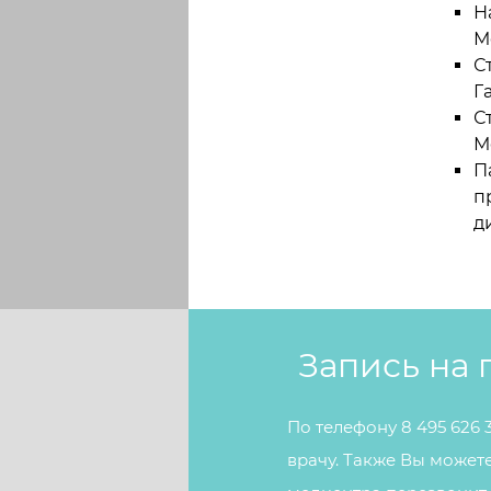
Н
М
С
Г
С
М
П
п
д
Запись на
По телефону 8 495 626
врачу. Также Вы может