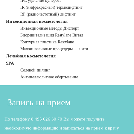
IPL удаление купероза
IR (инфракрасный) термолифтинг
RF (радиочастотный) лифтинг
Инъекционная косметология
Инъекционные методы Диспорт
Биоревитализация Restylane Витал
Контурная пластика Restylane
Малоинвазивные процедуры — нити
Лечебная косметология
SPA
Солевой пилинг
Антицеллюлитное обертывание
Запись на прием
По телефону 8 495 626 30 70 Вы можете получить
необходимую информацию и записаться на прием к врачу.